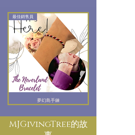
歡迎來到MJGiving
樹店
最佳銷售員
夢幻島手鍊
MJGivingTree的故