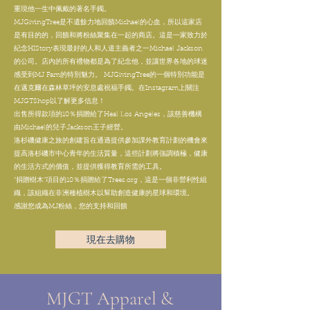
重現他一生中佩戴的著名手鐲。
MJGivingTree是不遺餘力地回饋Michael的心血，所以這家店
是有目的的，回饋和將粉絲聚集在一起的商店。這
是一家致力於
紀念HIStory表現最好的人和人道主義者之一Michael Jackson
的公司。店內的所有禮物都是為了紀念他，並讓世界各地的球迷
感受到MJ Fam的特別魅力。 MJGivingTree的一個特別功能是
在邁克爾在森林草坪的安息處祝福手鐲。在Instagram上關注
MJGTShop以了解更多信息！
出售所得款項的10％捐贈給了Heal Los Angeles，該慈善機構
由Michael的兒子Jackson王子經營。
洛杉磯健康之旅的創建旨在通過提供參加課外教育計劃的機會來
提高洛杉磯市中心青年的生活質量，這些計劃將強調積極，健康
的生活方式的價值，並提供獲得教育所需的工具。
“捐贈樹木”項目的10％捐贈給了Trees.org，這是一個非營利性組
織，該組織在非洲種植樹木以幫助創造健康的星球和環境。
感謝您成為MJ粉絲，您的支持和回饋
現在去購物
MJGT Apparel &