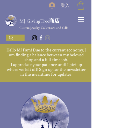
登入
MJ GivingTree商店
Custom Jewelry, Collections and Gifts
Hello MJ Fam! Due to the current economy, I
am finding a balance between my beloved
shop and a full-time job.
I appreciate your patience until I pick up
where we left off! Sign up for the newsletter
in the meantime for updates!
We'll be back soon