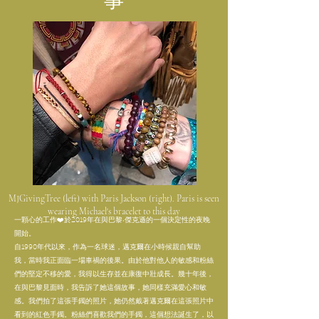
事
MJGivingTree (left) with Paris Jackson (right). Paris is seen
wearing Michael's bracelet to this day
一顆心的工作❤️於2019年在與巴黎·傑克遜的一個決定性的夜晚
開始。
自1990年代以來，作為一名球迷，邁克爾在小時候親自幫助
我，當時我正面臨一場車禍的後果。由於他對他人的敏感和粉絲
們的堅定不移的愛，我得以生存並在康復中壯成長。幾十年後，
在與巴黎見面時，我告訴了她這個故事，她同樣充滿愛心和敏
感。我們拍了這張手鐲的照片，她仍然戴著邁克爾在這張照片中
看到的紅色手鐲。粉絲們喜歡我們的手鐲，這個想法誕生了，以